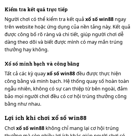
Kiểm tra kết quả trực tiếp
Người chơi có thể kiểm tra kết quả
xổ số win88
ngay
trên website hoặc ứng dụng của nền tảng này. Kết quả
được công bố rõ ràng và chi tiết, giúp người chơi dễ
dàng theo dõi và biết được mình có may mắn trúng
thưởng hay không.
Xổ số minh bạch và công bằng
Tất cả các kỳ quay
xổ số win88
đều được thực hiện
công bằng và minh bạch. Hệ thống quay số hoàn toàn
ngẫu nhiên, không có sự can thiệp từ bên ngoài, đảm
bảo mọi người chơi đều có cơ hội trúng thưởng công
bằng như nhau.
Lợi ích khi chơi xổ số win88
Chơi
xổ số win88
không chỉ mang lại cơ hội trúng
thưởng mà còn nhiều lợi ích khác giúp người chơi có