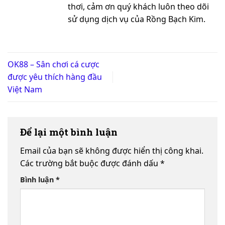
thơi, cảm ơn quý khách luôn theo dõi
sử dụng dịch vụ của Rồng Bạch Kim.
OK88 – Sân chơi cá cược
được yêu thích hàng đầu
Việt Nam
Để lại một bình luận
Email của bạn sẽ không được hiển thị công khai.
Các trường bắt buộc được đánh dấu
*
Bình luận
*