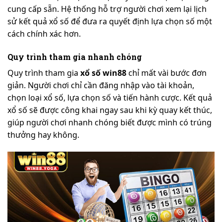
cung cấp sẵn. Hệ thống hỗ trợ người chơi xem lại lịch
sử kết quả xổ số để đưa ra quyết định lựa chọn số một
cách chính xác hơn.
Quy trình tham gia nhanh chóng
Quy trình tham gia
xổ số win88
chỉ mất vài bước đơn
giản. Người chơi chỉ cần đăng nhập vào tài khoản,
chọn loại xổ số, lựa chọn số và tiến hành cược. Kết quả
xổ số sẽ được công khai ngay sau khi kỳ quay kết thúc,
giúp người chơi nhanh chóng biết được mình có trúng
thưởng hay không.