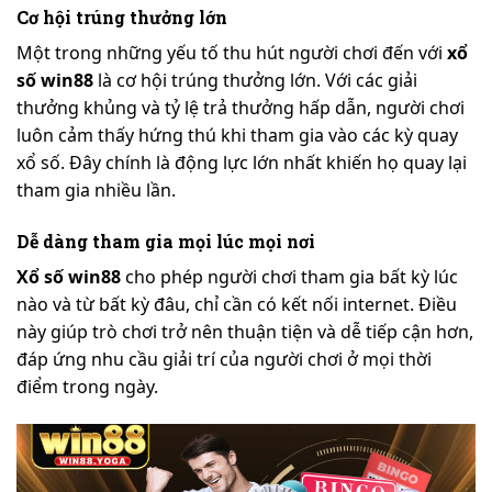
Cơ hội trúng thưởng lớn
Một trong những yếu tố thu hút người chơi đến với
xổ
số win88
là cơ hội trúng thưởng lớn. Với các giải
thưởng khủng và tỷ lệ trả thưởng hấp dẫn, người chơi
luôn cảm thấy hứng thú khi tham gia vào các kỳ quay
xổ số. Đây chính là động lực lớn nhất khiến họ quay lại
tham gia nhiều lần.
Dễ dàng tham gia mọi lúc mọi nơi
Xổ số win88
cho phép người chơi tham gia bất kỳ lúc
nào và từ bất kỳ đâu, chỉ cần có kết nối internet. Điều
này giúp trò chơi trở nên thuận tiện và dễ tiếp cận hơn,
đáp ứng nhu cầu giải trí của người chơi ở mọi thời
điểm trong ngày.