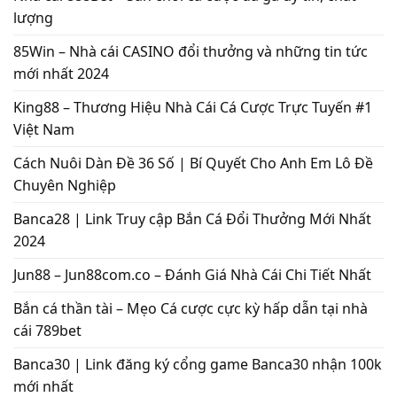
lượng
85Win – Nhà cái CASINO đổi thưởng và những tin tức
mới nhất 2024
King88 – Thương Hiệu Nhà Cái Cá Cược Trực Tuyến #1
Việt Nam
Cách Nuôi Dàn Đề 36 Số | Bí Quyết Cho Anh Em Lô Đề
Chuyên Nghiệp
Banca28 | Link Truy cập Bắn Cá Đổi Thưởng Mới Nhất
2024
Jun88 – Jun88com.co – Đánh Giá Nhà Cái Chi Tiết Nhất
Bắn cá thần tài – Mẹo Cá cược cực kỳ hấp dẫn tại nhà
cái 789bet
Banca30 | Link đăng ký cổng game Banca30 nhận 100k
mới nhất