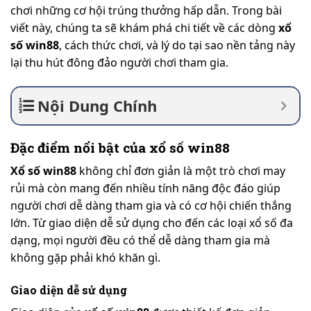
chơi những cơ hội trúng thưởng hấp dẫn. Trong bài
viết này, chúng ta sẽ khám phá chi tiết về các dòng
xổ
số win88
, cách thức chơi, và lý do tại sao nền tảng này
lại thu hút đông đảo người chơi tham gia.
Nội Dung Chính
Đặc điểm nổi bật của xổ số win88
Xổ số win88
không chỉ đơn giản là một trò chơi may
rủi mà còn mang đến nhiều tính năng độc đáo giúp
người chơi dễ dàng tham gia và có cơ hội chiến thắng
lớn. Từ giao diện dễ sử dụng cho đến các loại xổ số đa
dạng, mọi người đều có thể dễ dàng tham gia mà
không gặp phải khó khăn gì.
Giao diện dễ sử dụng