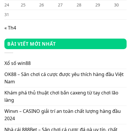
24
25
26
27
28
29
30
31
« Th4
BÀI VIẾT MỚI NHẤT
Xổ số win88
OK88 – Sân chơi cá cược được yêu thích hàng đầu Việt
Nam
Khám phá thủ thuật chơi bắn caxeng từ tay chơi lão
làng
Winvn – CASINO giải trí an toàn chất lượng hàng đầu
2024
Nhà cái 888Bet – Sân chơi cá cược đá gà uy tín, chất