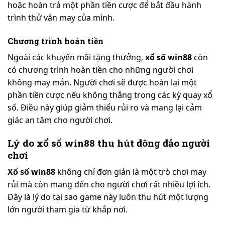
hoặc hoàn trả một phần tiền cược để bắt đầu hành
trình thử vận may của mình.
Chương trình hoàn tiền
Ngoài các khuyến mãi tặng thưởng,
xổ số win88
còn
có chương trình hoàn tiền cho những người chơi
không may mắn. Người chơi sẽ được hoàn lại một
phần tiền cược nếu không thắng trong các kỳ quay xổ
số. Điều này giúp giảm thiểu rủi ro và mang lại cảm
giác an tâm cho người chơi.
Lý do xổ số win88 thu hút đông đảo người
chơi
Xổ số win88
không chỉ đơn giản là một trò chơi may
rủi mà còn mang đến cho người chơi rất nhiều lợi ích.
Đây là lý do tại sao game này luôn thu hút một lượng
lớn người tham gia từ khắp nơi.