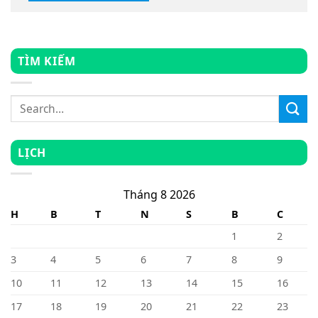
TÌM KIẾM
LỊCH
Tháng 8 2026
H
B
T
N
S
B
C
1
2
3
4
5
6
7
8
9
10
11
12
13
14
15
16
17
18
19
20
21
22
23