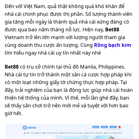
Đến với Việt Nam, quả thật không quá khó khăn để
nhà cái chinh phục được thị phần. Số lượng thành viên
gia tăng mỗi ngày là thành quả nhà cái xứng đáng có
được qua bao năm tháng nỗ lực. Hiện nay,
Bet88
Vietnam trở lên lớn mạnh với lượng người tham gia
cùng doanh thu cược ấn tượng. Cùng
Rồng bạch kim
tìm hiểu ngay nhà cái uy tín nhất này nhé
Bet88
có trụ sở chính tại thủ đô Manila, Philippines.
Nhà cái tự tin trở thành một sân cá cược hợp pháp khi
có một loạt những giấy tờ chứng thực hợp pháp. Tại
đây, trải nghiệm của bạn là động lực giúp nhà cái hoàn
thiện hệ thống của mình. Vì thế, mỗi lần ghé đây, bạn
sẽ thấy sân chơi trở nên mới mẻ và tuyệt vời hơn bao
giờ hết.