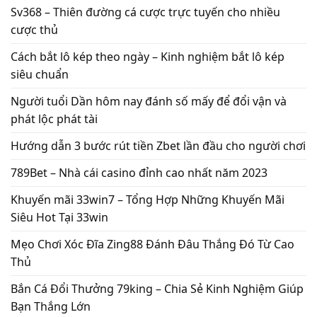
Sv368 – Thiên đường cá cược trực tuyến cho nhiều
cược thủ
Cách bắt lô kép theo ngày – Kinh nghiệm bắt lô kép
siêu chuẩn
Người tuổi Dần hôm nay đánh số mấy để đổi vận và
phát lộc phát tài
Hướng dẫn 3 bước rút tiền Zbet lần đầu cho người chơi
789Bet – Nhà cái casino đỉnh cao nhất năm 2023
Khuyến mãi 33win7 – Tổng Hợp Những Khuyến Mãi
Siêu Hot Tại 33win
Mẹo Chơi Xóc Đĩa Zing88 Đánh Đâu Thắng Đó Từ Cao
Thủ
Bắn Cá Đổi Thưởng 79king – Chia Sẻ Kinh Nghiệm Giúp
Bạn Thắng Lớn