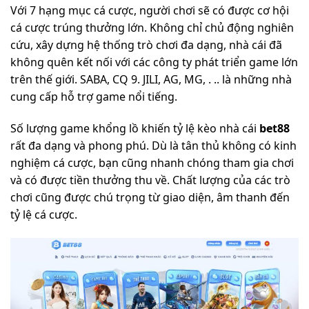
Với 7 hạng mục cá cược, người chơi sẽ có được cơ hội
cá cược trúng thưởng lớn. Không chỉ chủ động nghiên
cứu, xây dựng hệ thống trò chơi đa dạng, nhà cái đã
không quên kết nối với các công ty phát triển game lớn
trên thế giới. SABA, CQ 9. JILI, AG, MG, . .. là những nhà
cung cấp hỗ trợ game nổi tiếng.
Số lượng game khổng lồ khiến tỷ lệ kèo nhà cái
bet88
rất đa dạng và phong phú. Dù là tân thủ không có kinh
nghiệm cá cược, bạn cũng nhanh chóng tham gia chơi
và có được tiền thưởng thu về. Chất lượng của các trò
chơi cũng được chú trọng từ giao diện, âm thanh đến
tỷ lệ cá cược.