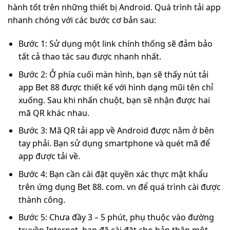
hành tốt trên những thiết bị Android. Quá trình tải app
nhanh chóng với các bước cơ bản sau:
Bước 1: Sử dụng một link chính thống sẽ đảm bảo
tất cả thao tác sau được nhanh nhất.
Bước 2: Ở phía cuối màn hình, bạn sẽ thấy nút tải
app Bet 88 được thiết kế với hình dạng mũi tên chỉ
xuống. Sau khi nhấn chuột, bạn sẽ nhận được hai
mã QR khác nhau.
Bước 3: Mã QR tải app về Android được nằm ở bên
tay phải. Bạn sử dụng smartphone và quét mã để
app được tải về.
Bước 4: Bạn cần cài đặt quyền xác thực mật khẩu
trên ứng dụng Bet 88. com. vn để quá trình cài được
thành công.
Bước 5: Chưa đầy 3 – 5 phút, phụ thuộc vào đường