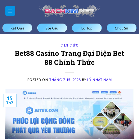
Skip
to
content
Kết Quả
Soi Cầu
Lô Tôp
Chốt Số
TIN TỨC
Bet88 Casino Trang Đại Diện Bet
88 Chính Thức
POSTED ON
THÁNG 7 15, 2023
BY
LÝ NHẬT NAM
15
Th7