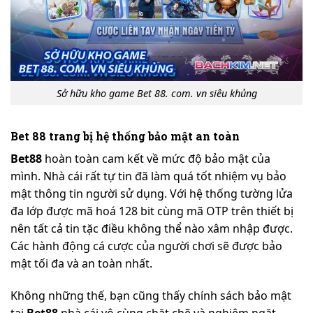
Sở hữu kho game Bet 88. com. vn siêu khủng
Bet 88 trang bị hệ thống bảo mật an toàn
Bet88
hoàn toàn cam kết về mức độ bảo mật của
mình. Nhà cái rất tự tin đã làm quá tốt nhiệm vụ bảo
mật thông tin người sử dụng. Với hệ thống tường lửa
đa lớp được mã hoá 128 bit cùng mã OTP trên thiết bị
nên tất cả tin tặc điều không thể nào xâm nhập được.
Các hành động cá cược của người chơi sẽ được bảo
mật tối đa và an toàn nhất.
Không những thế, bạn cũng thấy chính sách bảo mật