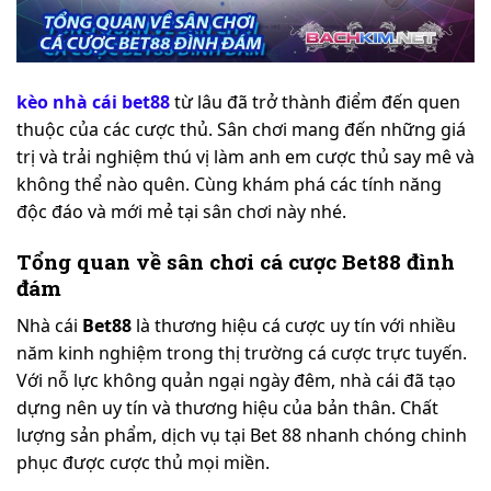
kèo nhà cái bet88
từ lâu đã trở thành điểm đến quen
thuộc của các cược thủ. Sân chơi mang đến những giá
trị và trải nghiệm thú vị làm anh em cược thủ say mê và
không thể nào quên. Cùng khám phá các tính năng
độc đáo và mới mẻ tại sân chơi này nhé.
Tổng quan về sân chơi cá cược Bet88 đình
đám
Nhà cái
Bet88
là thương hiệu cá cược uy tín với nhiều
năm kinh nghiệm trong thị trường cá cược trực tuyến.
Với nỗ lực không quản ngại ngày đêm, nhà cái đã tạo
dựng nên uy tín và thương hiệu của bản thân. Chất
lượng sản phẩm, dịch vụ tại Bet 88 nhanh chóng chinh
phục được cược thủ mọi miền.