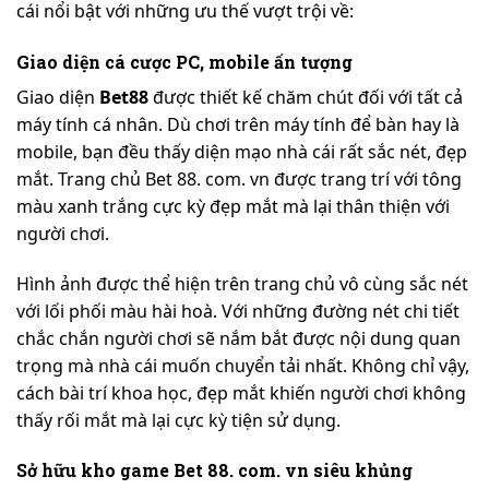
cái nổi bật với những ưu thế vượt trội về:
Giao diện cá cược PC, mobile ấn tượng
Giao diện
Bet88
được thiết kế chăm chút đối với tất cả
máy tính cá nhân. Dù chơi trên máy tính để bàn hay là
mobile, bạn đều thấy diện mạo nhà cái rất sắc nét, đẹp
mắt. Trang chủ Bet 88. com. vn được trang trí với tông
màu xanh trắng cực kỳ đẹp mắt mà lại thân thiện với
người chơi.
Hình ảnh được thể hiện trên trang chủ vô cùng sắc nét
với lối phối màu hài hoà. Với những đường nét chi tiết
chắc chắn người chơi sẽ nắm bắt được nội dung quan
trọng mà nhà cái muốn chuyển tải nhất. Không chỉ vậy,
cách bài trí khoa học, đẹp mắt khiến người chơi không
thấy rối mắt mà lại cực kỳ tiện sử dụng.
Sở hữu kho game Bet 88. com. vn siêu khủng