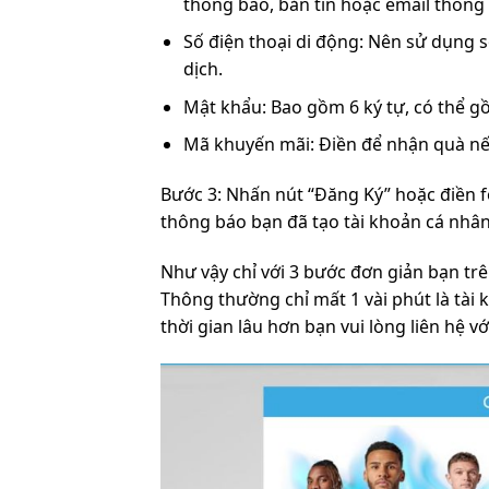
thông báo, bản tin hoặc email thông
Số điện thoại di động: Nên sử dụng số
dịch.
Mật khẩu: Bao gồm 6 ký tự, có thể g
Mã khuyến mãi: Điền để nhận quà nế
Bước 3: Nhấn nút “Đăng Ký” hoặc điền f
thông báo bạn đã tạo tài khoản cá nhâ
Như vậy chỉ với 3 bước đơn giản bạn trê
Thông thường chỉ mất 1 vài phút là tài
thời gian lâu hơn bạn vui lòng liên hệ v