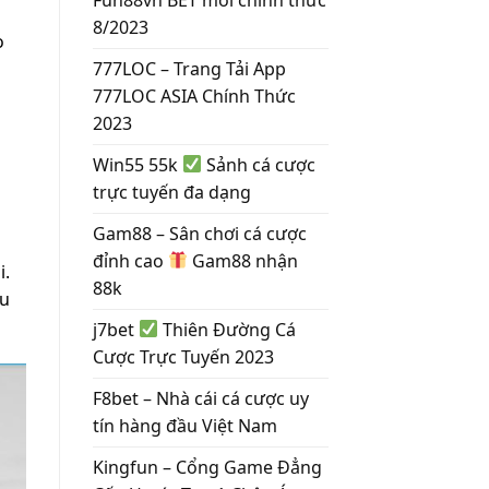
8/2023
o
777LOC – Trang Tải App
777LOC ASIA Chính Thức
2023
Win55 55k
Sảnh cá cược
trực tuyến đa dạng
Gam88 – Sân chơi cá cược
đỉnh cao
Gam88 nhận
i.
88k
ếu
j7bet
Thiên Đường Cá
Cược Trực Tuyến 2023
F8bet – Nhà cái cá cược uy
tín hàng đầu Việt Nam
Kingfun – Cổng Game Đẳng