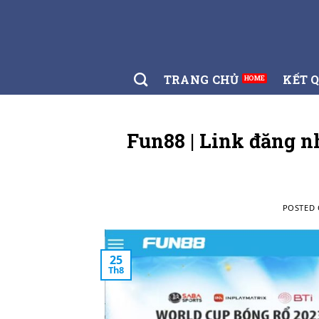
Skip
to
content
TRANG CHỦ
KẾT 
Fun88 | Link đăng 
POSTED
25
Th8