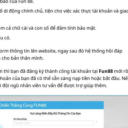
 báo của Fun 88.
 di động chính chủ, tiện cho việc xác thực tài khoản và gia
ồm cả chữ cái và con số để đảm tính bảo mật.
u có.
orm thông tin lên website, ngay sau đó hệ thống hồi đáp
n cho bản thân mình.
n thì bạn đã đăng ký thành công tài khoản tại
Fun88
mới rồ
 khoản của bạn đã có thể sẵn sàng nạp tiền hoặc bắt đầu. N
ới đội ngũ nhân viên tư vấn để được trợ giúp thêm.