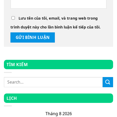
Lưu tên của tôi, email, và trang web trong
trình duyệt này cho lần bình luận kế tiếp của tôi.
TÌM KIẾM
LỊCH
Tháng 8 2026