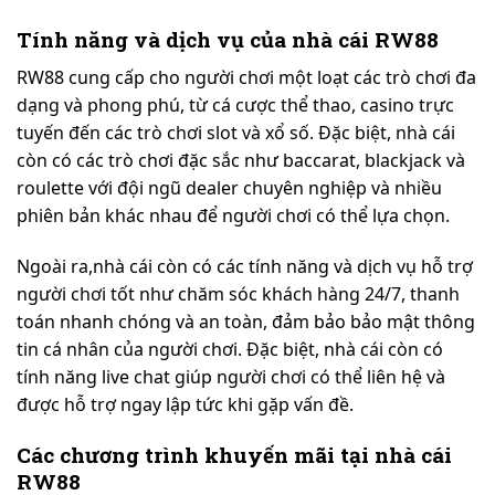
Tính năng và dịch vụ của nhà cái RW88
RW88 cung cấp cho người chơi một loạt các trò chơi đa
dạng và phong phú, từ cá cược thể thao, casino trực
tuyến đến các trò chơi slot và xổ số. Đặc biệt, nhà cái
còn có các trò chơi đặc sắc như baccarat, blackjack và
roulette với đội ngũ dealer chuyên nghiệp và nhiều
phiên bản khác nhau để người chơi có thể lựa chọn.
Ngoài ra,nhà cái còn có các tính năng và dịch vụ hỗ trợ
người chơi tốt như chăm sóc khách hàng 24/7, thanh
toán nhanh chóng và an toàn, đảm bảo bảo mật thông
tin cá nhân của người chơi. Đặc biệt, nhà cái còn có
tính năng live chat giúp người chơi có thể liên hệ và
được hỗ trợ ngay lập tức khi gặp vấn đề.
Các chương trình khuyến mãi tại nhà cái
RW88