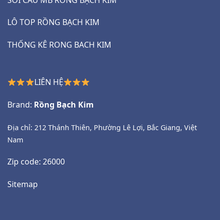
LÔ TOP RỒNG BẠCH KIM
THỐNG KÊ RONG BACH KIM
LIÊN HỆ
Brand:
Rồng Bạch Kim
Địa chỉ: 212 Thánh Thiên, Phường Lê Lợi, Bắc Giang, Việt
Nam
Zip code: 26000
Sitemap