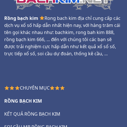
Rồng bạch kim
Rong bach kim địa chỉ cung cấp các
dịch vụ xổ số hấp dẫn nhất hiện nay, với hàng trăm cái
tên gọi khác nhau như: bachkim, rong bah kim 888,
rồng bạch kim 666, ... đến với chúng tôi các bạn sẽ
được trải nghiệm cực hấp dẫn như kết quả xổ sổ số,
trực tiếp xổ số, soi cầu dự đoán, thống kê cầu, ...
CHUYÊN MỤC
RỒNG BẠCH KIM
KẾT QUẢ RỒNG BẠCH KIM
SOI CẦU MB RỒNG BẠCH KIM