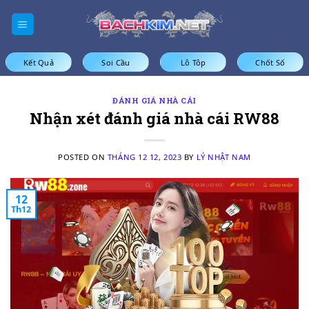
Skip
to
content
Kết Quả
Soi Cầu
Lô Tôp
Chốt Số
ĐÁNH GIÁ NHÀ CÁI
Nhận xét đánh giá nhà cái RW88
POSTED ON
THÁNG 12 12, 2023
BY
LÝ NHẬT NAM
12
Th12