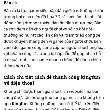
Bắn cá
Bắn cá là tựa game siêu hấp dẫn giới trẻ. Không chỉ ấn
tượng bởi giao diện đồ hoạ 3D sắc nét, âm thanh sôi
động cùng đường truyền dẫn ổn định mượt mà, Bắn
cá còn đem đến cho người chơi vô số cơ hội đổi
thưởng nổ hũ rất cao lên đến vài trăm triệu đồng sẽ
được chuyển thẳng đến ví game của người chơi. Bên
cạnh đó, game cũng cung cấp tới người chơi hàng loạt
vật phẩm cùng các trang bị hấp dẫn để góp phần hỗ
trợ quá trình chơi game nhanh chóng để dành chiến
thắng hơn nữa.
Cách chi tiết cách để thành công kingfun
về điện thoại
Không chỉ được tham gia chơi trên website, mà bạn
cũng được tận hưởng kho tàng game siêu khủng trên
app
Kingfun
. Không những chơi có thể tải trên điện
thoại còn tương thích với PC hay laptop. Đối với điện