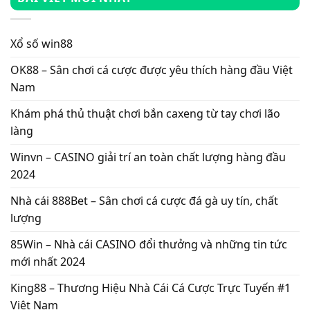
Xổ số win88
OK88 – Sân chơi cá cược được yêu thích hàng đầu Việt
Nam
Khám phá thủ thuật chơi bắn caxeng từ tay chơi lão
làng
Winvn – CASINO giải trí an toàn chất lượng hàng đầu
2024
Nhà cái 888Bet – Sân chơi cá cược đá gà uy tín, chất
lượng
85Win – Nhà cái CASINO đổi thưởng và những tin tức
mới nhất 2024
King88 – Thương Hiệu Nhà Cái Cá Cược Trực Tuyến #1
Việt Nam