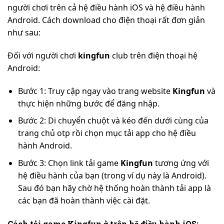
người chơi trên cả hệ điều hành iOS và hệ điều hành
Android. Cách download cho điện thoại rất đơn giản
như sau:
Đối với người chơi
kingfun
club trên điện thoại hệ
Android:
Bước 1: Truy cập ngay vào trang website
Kingfun
và
thực hiện những bước để đăng nhập.
Bước 2: Di chuyển chuột và kéo đến dưới cùng của
trang chủ otp rồi chọn mục tải app cho hệ điều
hành Android.
Bước 3: Chọn link tải game
Kingfun
tương ứng với
hệ điều hành của bạn (trong ví dụ này là Android).
Sau đó bạn hãy chờ hệ thống hoàn thành tải app là
các bạn đã hoàn thành việc cài đặt.
Cách tải game
Kingfun
ở trên hệ điều hành iOS: