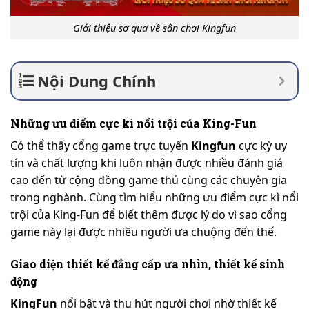
Giới thiệu sơ qua về sân chơi Kingfun
Nội Dung Chính
Những ưu điểm cực kì nổi trội của King-Fun
Có thể thấy cổng game trực tuyến
Kingfun
cực kỳ uy
tín và chất lượng khi luôn nhận được nhiều đánh giá
cao đến từ cộng đồng game thủ cùng các chuyên gia
trong nghành. Cùng tìm hiểu những ưu điểm cực kì nổi
trội của King-Fun để biết thêm được lý do vì sao cổng
game này lại được nhiều người ưa chuộng đến thế.
Giao diện thiết kế đẳng cấp ưa nhìn, thiết kế sinh
động
KingFun
nổi bật và thu hút người chơi nhờ thiết kế