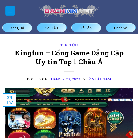
Skip
to
content
Kết Quả
Soi Cầu
Lô Tôp
Chốt Số
TIN TỨC
Kingfun – Cổng Game Đẳng Cấp
Uy tín Top 1 Châu Á
POSTED ON
THÁNG 7 29, 2023
BY
LÝ NHẬT NAM
29
Th7