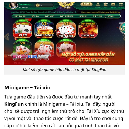
Một số tựa game hấp dẫn có mặt tại KingFun
Minigame – Tài xỉu
Tựa game đầu tiên và được đầu tư mạnh tay nhất
KingFun
chính là Minigame – Tài xỉu. Tại đây, người
chơi sẽ được trải nghiệm thử trò chơi Tài Xỉu cực kỳ thú
vị với một vài thao tác cược rất dễ. Đây là trò chơi cung
cấp cơ hội kiếm tiền rất cao bởi quá trình thao tác vô