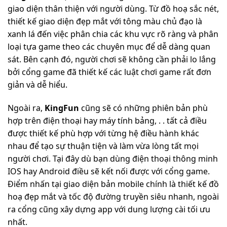
giao diện thân thiện với người dùng. Từ đồ hoạ sắc nét,
thiết kế giao diện đẹp mắt với tông màu chủ đạo là
xanh lá đến việc phân chia các khu vực rõ ràng và phân
loại tựa game theo các chuyên mục để dễ dàng quan
sát. Bên cạnh đó, người chơi sẽ không cần phải lo lắng
bởi cổng game đã thiết kế các luật chơi game rất đơn
giản và dễ hiểu.
Ngoài ra,
KingFun
cũng sẽ có những phiên bản phù
hợp trên điện thoại hay máy tính bảng, . . tất cả điều
được thiết kế phù hợp với từng hệ điều hành khác
nhau để tạo sự thuận tiện và làm vừa lòng tất mọi
người chơi. Tại đây dù bạn dùng điện thoại thông minh
IOS hay Android điều sẽ kết nối được với cổng game.
Điểm nhấn tại giao diện bản mobile chính là thiết kế đồ
hoạ đẹp mắt và tốc độ đường truyền siêu nhanh, ngoài
ra cổng cũng xây dựng app với dung lượng cài tối ưu
nhất.