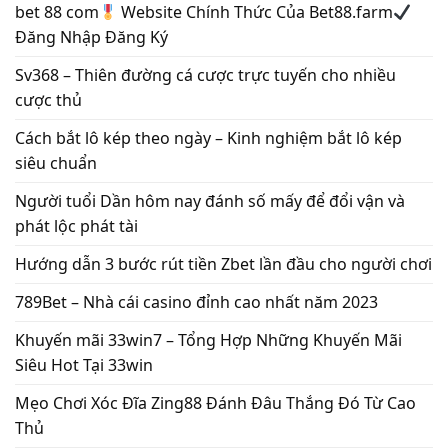
bet 88 com
Website Chính Thức Của Bet88.farm
Đăng Nhập Đăng Ký
Sv368 – Thiên đường cá cược trực tuyến cho nhiều
cược thủ
Cách bắt lô kép theo ngày – Kinh nghiệm bắt lô kép
siêu chuẩn
Người tuổi Dần hôm nay đánh số mấy để đổi vận và
phát lộc phát tài
Hướng dẫn 3 bước rút tiền Zbet lần đầu cho người chơi
789Bet – Nhà cái casino đỉnh cao nhất năm 2023
Khuyến mãi 33win7 – Tổng Hợp Những Khuyến Mãi
Siêu Hot Tại 33win
Mẹo Chơi Xóc Đĩa Zing88 Đánh Đâu Thắng Đó Từ Cao
Thủ