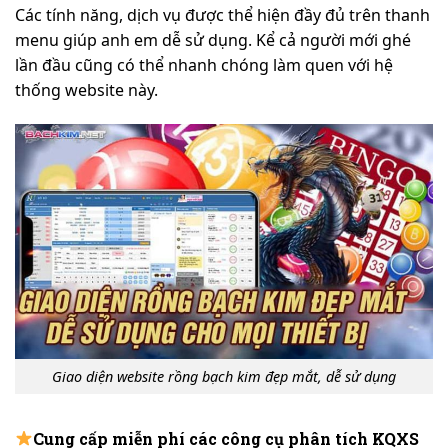
Các tính năng, dịch vụ được thể hiện đầy đủ trên thanh
menu giúp anh em dễ sử dụng. Kể cả người mới ghé
lần đầu cũng có thể nhanh chóng làm quen với hệ
thống website này.
Giao diện website rồng bạch kim đẹp mắt, dễ sử dụng
Cung cấp miễn phí các công cụ phân tích KQXS