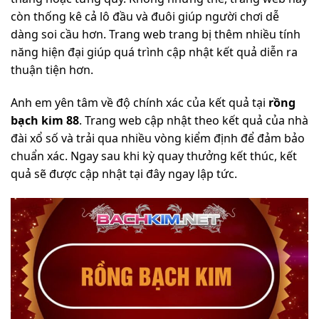
còn thống kê cả lô đầu và đuôi giúp người chơi dễ
dàng soi cầu hơn. Trang web trang bị thêm nhiều tính
năng hiện đại giúp quá trình cập nhật kết quả diễn ra
thuận tiện hơn.
Anh em yên tâm về độ chính xác của kết quả tại
rồng
bạch kim 88
. Trang web cập nhật theo kết quả của nhà
đài xổ số và trải qua nhiều vòng kiểm định để đảm bảo
chuẩn xác. Ngay sau khi kỳ quay thưởng kết thúc, kết
quả sẽ được cập nhật tại đây ngay lập tức.