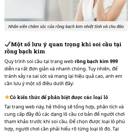
Nhân viên chăm sóc của rồng bạch kim nhiệt tình và chu đáo
Một số lưu ý quan trọng khi soi cầu tại
rồng bạch kim
Quy trình soi cầu tại trang web
rồng bạch kim 999
diễn ra rất đơn giản và nhanh chóng. Tuy nhiên, để
tránh xảy ra sai sót và mang lại hiệu quả cao, anh em
cần lưu ý một số điều dưới đây:
Có kiến thức để phân biệt được các loại lô
Tại trang web này, hệ thống sẽ tổng hợp, phân tích và
cung cấp đầy đủ các dạng lô cầu cơ bản để người chơi
tham khảo trước khi soi cầu. Để chọn được loại lô phù
hợp, người chơi cần phải hiểu rõ từng loại lô đó. Tại