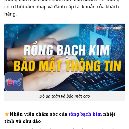
có cơ hội xâm nhập và đánh cắp tài khoản của khách
hàng.
Độ an toàn và bảo mật cao
Nhân viên chăm sóc của
rồng bạch kim
nhiệt
tình và chu đáo