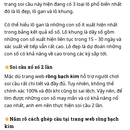
trang soi cầu này hiện đang có 3 loại lô phổ biến nhất
đó là lô đẹp, lô gan và lô khung.
Có thể hiểu lô gan là những con số ít xuất hiện nhất
trong bảng kết quả xổ số. Lô khung là dãy số gồm
những con số xuất hiện liên tục trong 15 – 30 ngày và
xác suất về tiếp vẫn rất cao. Lô đẹp là dự đoán những
con số có khả năng về cao trong các kỳ sắp tới.
Soi cầu xổ số 2 lần
Mặc dù trang web
rồng bạch kim
hỗ trợ người chơi
soi cầu rất chi tiết và đầy đủ. Tuy nhiên, không thể
chính xác 100% và đôi khi cũng bị sai lệch. Vậy nên, để
tìm được những con số may mắn và có khả năng nổ
cao nhất, anh em nên thực hiện soi cầu 2 lần.
Nắm rõ cách ghép cầu tại trang web rồng bạch
kim