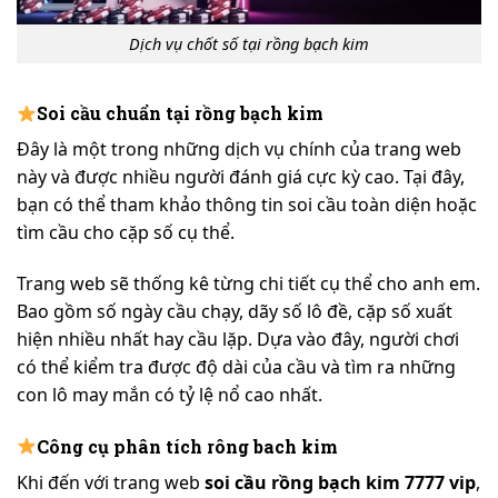
Dịch vụ chốt số tại rồng bạch kim
Soi cầu chuẩn tại rồng bạch kim
Đây là một trong những dịch vụ chính của trang web
này và được nhiều người đánh giá cực kỳ cao. Tại đây,
bạn có thể tham khảo thông tin soi cầu toàn diện hoặc
tìm cầu cho cặp số cụ thể.
Trang web sẽ thống kê từng chi tiết cụ thể cho anh em.
Bao gồm số ngày cầu chạy, dãy số lô đề, cặp số xuất
hiện nhiều nhất hay cầu lặp. Dựa vào đây, người chơi
có thể kiểm tra được độ dài của cầu và tìm ra những
con lô may mắn có tỷ lệ nổ cao nhất.
Công cụ phân tích rông bach kim
Khi đến với trang web
soi cầu rồng bạch kim 7777 vip
,