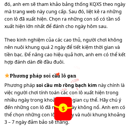
đó, anh em sẽ tham khảo bảng thống KQXS theo ngày
mà trang web này cung cấp. Sau đó, liệt kê ra những
con lô đã xuất hiện. Chọn ra những con số có tần số
xuất hiện lớn nhất để đánh cho ngày hôm sau.
Theo kinh nghiệm của các cao thủ, người chơi không
nên nuôi khung quá 2 ngày để tiết kiệm thời gian và
tiền bạc. Để nâng cao hiệu quả hơn, anh em có thể kết
hợp đánh dàn đề đầu đuôi.
+75k
Phương pháp soi cầu lô gan
+120k
Phương pháp
soi cầu mb rồng bạch kim
này chính là
$
+50k
việc người chơi tính toán các con lô xuất hiện trong
+100k
+1M
nhiều ngày trong khoảng thời gian cụ thể. Hãy chú ý
đến những con lô đã nhiều ngày không nổ. Anh em có
thể chọn những con lô gan này và nuôi khung khoảng
3 – 7 ngày đảm bảo sẽ thắng.