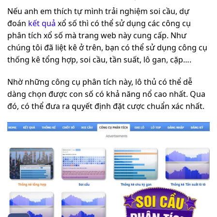
Nếu anh em thích tự mình trải nghiệm soi cầu, dự
đoán
kết quả
xổ số thì có thể sử dụng các công cụ
phân tích xổ số mà trang web này cung cấp. Như
chúng tôi đã liệt kê ở trên, bạn có thể sử dụng công cụ
thống kê tổng hợp, soi cầu, tần suất, lô gan, cặp….
Nhờ những công cụ phân tích này, lô thủ có thể dễ
dàng chọn được con số có khả năng nổ cao nhất. Qua
đó, có thể đưa ra quyết định đặt cược chuẩn xác nhất.