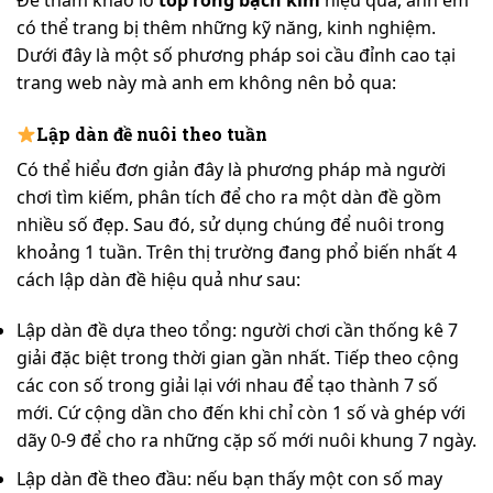
Để tham khảo lô
top rồng bạch kim
hiệu quả, anh em
có thể trang bị thêm những kỹ năng, kinh nghiệm.
Dưới đây là một số phương pháp soi cầu đỉnh cao tại
trang web này mà anh em không nên bỏ qua:
Lập dàn đề nuôi theo tuần
Có thể hiểu đơn giản đây là phương pháp mà người
chơi tìm kiếm, phân tích để cho ra một dàn đề gồm
nhiều số đẹp. Sau đó, sử dụng chúng để nuôi trong
khoảng 1 tuần. Trên thị trường đang phổ biến nhất 4
cách lập dàn đề hiệu quả như sau:
Lập dàn đề dựa theo tổng: người chơi cần thống kê 7
giải đặc biệt trong thời gian gần nhất. Tiếp theo cộng
các con số trong giải lại với nhau để tạo thành 7 số
mới. Cứ cộng dần cho đến khi chỉ còn 1 số và ghép với
dãy 0-9 để cho ra những cặp số mới nuôi khung 7 ngày.
Lập dàn đề theo đầu: nếu bạn thấy một con số may